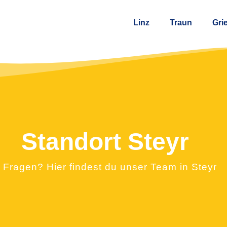
Linz
Traun
Gri
Standort Steyr
 Fragen? Hier findest du unser Team in Steyr