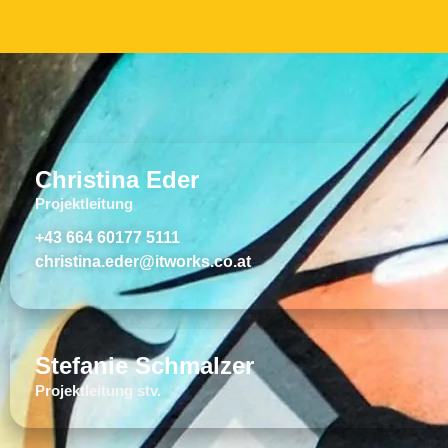
Christina Eder
Projektleitung
+43 664 60177 5111
christina.eder@itworks.co.at
Stefanie Schmalzer
Projektleitung stv.