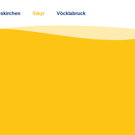
eskirchen
Steyr
Vöcklabruck