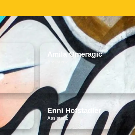
Amila Omeragic
Assistenz
Enni Hofstadler
Assistenz